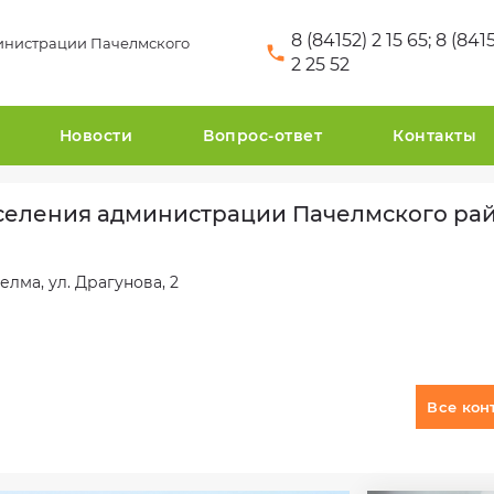
8 (84152) 2 15 65; 8 (841
инистрации Пачелмского
2 25 52
Новости
Вопрос-ответ
Контакты
селения администрации Пачелмского ра
лма, ул. Драгунова, 2
Все кон