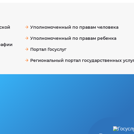
Электронная
ской
Уполномоченный по правам человека
почта
Уполномоченный по правам ребенка
рафии
Портал Госуслуг
Ваш
Региональный портал государственных услу
номер
телефона
Выберите
услугу