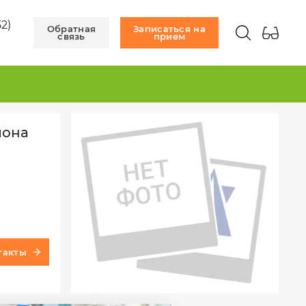
52)
Обратная
Записаться на
связь
прием
йона
такты