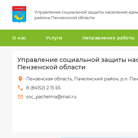
Управление социальной защиты населения адм
района Пензенской области
О нас
Услуги
Направления работы
Управление социальной защиты на
Общая
Перечень
Гражданская
информация
муниципальных
оборона
Пензенской области
мер
и
Структура
социальной
защита
Пензенская область, Пачелмский район, р.п. Паче
организации
поддержки
от
8 (84152) 2 15 65
чрезвычайных
Сведения
soc_pachelma@mail.ru
ситуаций
о
проверках
Национальные
проекты
Вакансии
Статистика