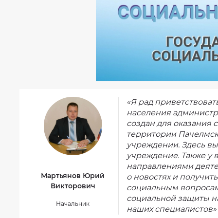
Фотогалерея
Результаты
независимой
оценки
качества
на
сайте
bus.gov.ru
«Я рад приветствоват
населения администр
создан для оказания
территории Пачелмск
учреждении. Здесь вы
учреждение. Также у 
направлениями деяте
Мартьянов Юрий
о новостях и получит
Викторович
социальным вопросам
социальной защиты на
Начальник
наших специалистов»