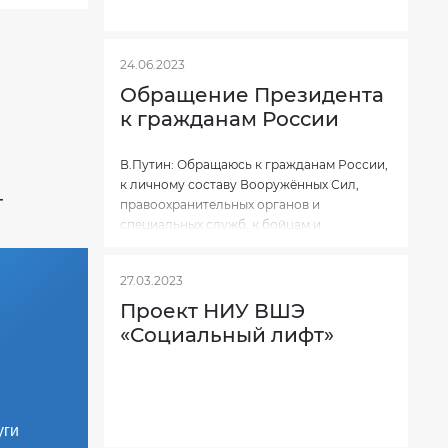
24.06.2023
Обращение Президента
к гражданам России
В.Путин: Обращаюсь к гражданам России,
к личному составу Вооружённых Сил,
г
правоохранительных органов и
специальных служб, к бойцам и
командирам.
27.03.2023
Проект НИУ ВШЭ
«Социальный лифт»