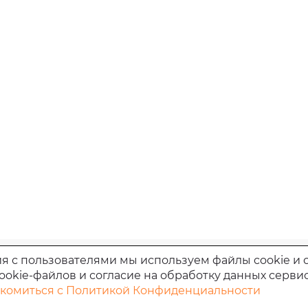
Выберите
услугу
Выберите
дату
посещения
Выберите
время
посещения
я с пользователями мы используем файлы cookie и 
ookie-файлов и согласие на обработку данных серви
Я соглашаюсь
комиться с Политикой Конфиденциальности
рации Пачелмского района Пензенской
на обработку