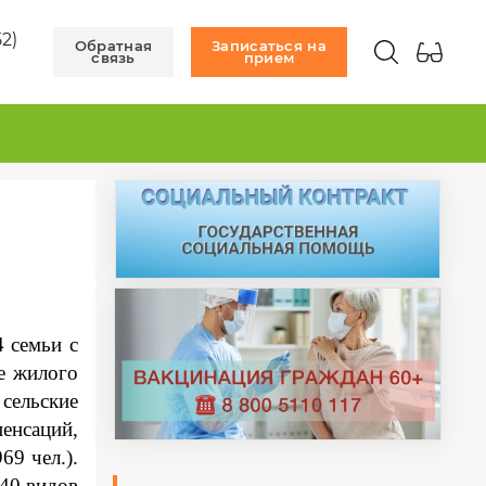
52)
Обратная
Записаться на
связь
прием
4
семьи с
е жилого
сельские
енсаций,
69 чел.)
.
 40 видов