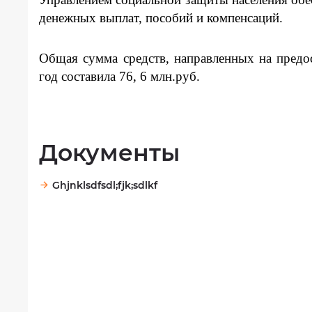
Фотогалерея
денежных выплат, пособий и компенсаций.
Результаты
независимой
Общая сумма средств, направленных на предо
оценки
год составила 76, 6 млн.руб.
качества
на
сайте
bus.gov.ru
Документы
Ghjnklsdfsdl;fjk;sdlkf