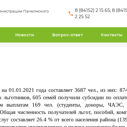
8 (84152) 2 15 65; 8 (841
инистрации Пачелмского
2 25 52
Новости
Вопрос-ответ
Контакты
и на
01.01.2021
года составляет 3687 чел.
, из них:
87
х льготников, 605 семей получили субсидии по оплат
 выплатам 169 чел. (студенты, доноры, ЧАЭС, 
Общая численность получателей льгот, пособий, комп
г составляет 26.4 % от всего населения района (139
печивается своевременное и полное назначение более