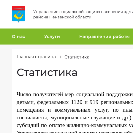
Управление социальной защиты населения адм
района Пензенской области
О нас
Услуги
Направления работы
Главная страница
Статистика
Общая
Перечень
Гражданская
информация
муниципальных
оборона
Статистика
мер
и
Структура
социальной
защита
организации
поддержки
от
чрезвычайных
Сведения
Число получателей мер социальной поддержк
ситуаций
о
детьми, федеральных 1120 и 919 региональны
проверках
Национальные
помещения и коммунальных услуг, по иным
проекты
Вакансии
специалисты, муниципальные служащие и др.).
субсидий по оплате жилищно-коммунальных услу
Статистика
Управлением социальной защиты населения обес